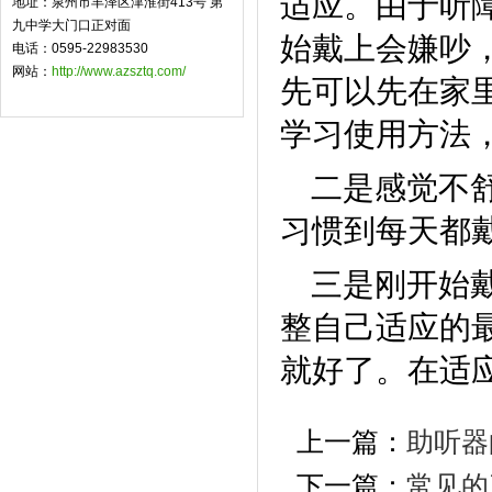
适应。由于听
地址：泉州市丰泽区津淮街413号 第
九中学大门口正对面
始戴上会嫌吵
电话：0595-22983530
网站：
http://www.azsztq.com/
先可以先在家
学习使用方法
二是感觉不
习惯到每天都
三是刚开始
整自己适应的
就好了。在适
上一篇：
助听器
下一篇：
常见的