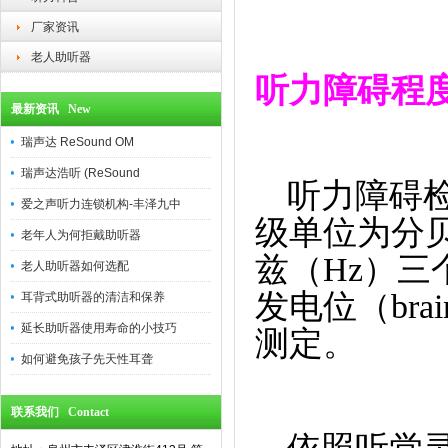
厂家资讯
老人助听器
听力障碍程
最新资讯 New
瑞声达 ReSound OM
瑞声达浩听 (ReSound
听力障碍
爱之声听力连锁机构-丰泽九中
级单位为分
老年人为何拒戴助听器
兹（
Hz
）三
老人助听器如何选配
发电位（
bra
耳背式助听器的清洁和保养
延长助听器使用寿命的小技巧
测定。
如何避免孩子先天性耳聋
联系我们 Contact