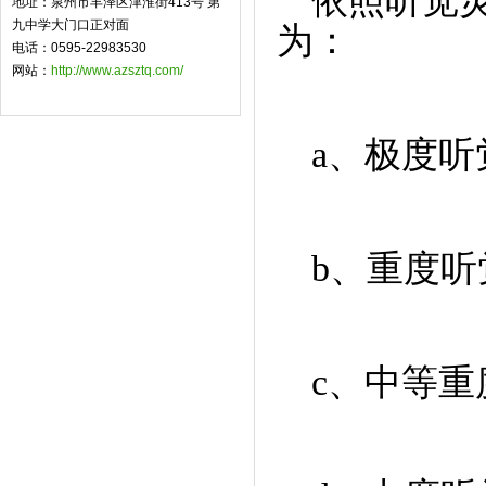
依照听觉
地址：泉州市丰泽区津淮街413号 第
九中学大门口正对面
为：
电话：0595-22983530
网站：
http://www.azsztq.com/
a
、极度听
b
、重度听
c
、中等重